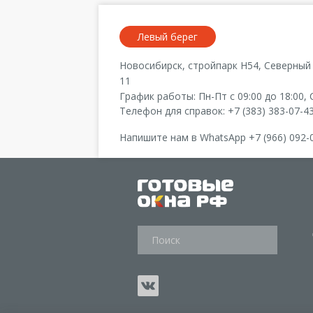
Левый берег
Новосибирск
, стройпарк Н54,
Северный 
11
График работы:
Пн-Пт с 09:00 до 18:00
,
Телефон для справок:
+7 (383) 383-07-4
Напишите нам в WhatsApp
+7 (966) 092-