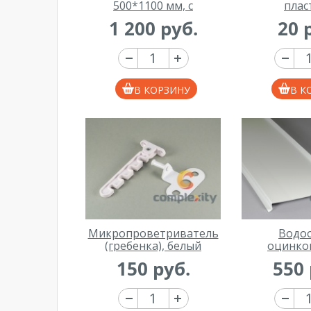
500*1100 мм, с
плас
креплениями
1 200 руб.
20 
В КОРЗИНУ
В К
Микропроветриватель
Водо
(гребенка), белый
оцинко
150*1500 
150 руб.
550 