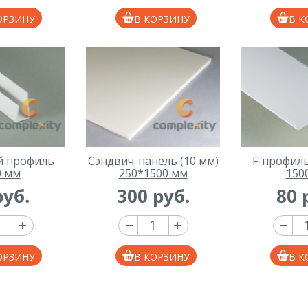
ОРЗИНУ
В КОРЗИНУ
В К
й профиль
Сэндвич-панель (10 мм)
F-профиль
0 мм
250*1500 мм
150
руб.
300 руб.
80 
ОРЗИНУ
В КОРЗИНУ
В К