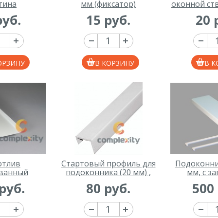
тина
мм (фиксатор)
оконной ств
уп
руб.
15 руб.
20 
ОРЗИНУ
В КОРЗИНУ
В К
отлив
Стартовый профиль для
Подоконни
ванный
подоконника (20 мм) ,
мм, с з
мм, белый
1000 мм
руб.
80 руб.
500 