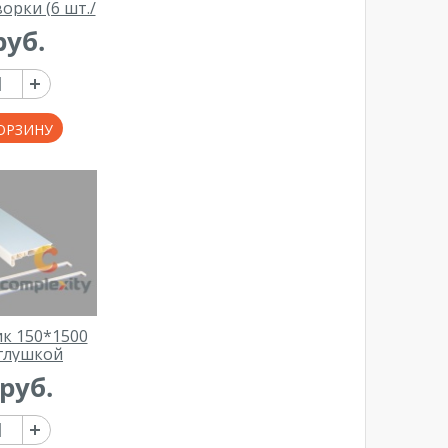
орки (6 шт./
.)
руб.
ОРЗИНУ
к 150*1500
аглушкой
руб.