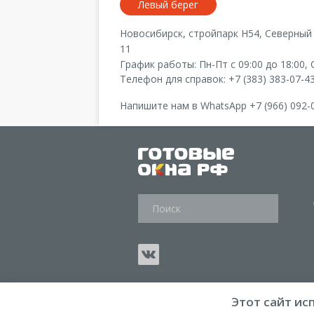
Левый берег
Новосибирск
, стройпарк Н54,
Северный 
11
График работы:
Пн-Пт с 09:00 до 18:00
,
Телефон для справок:
+7 (383) 383-07-4
Напишите нам в WhatsApp
+7 (966) 092-
Этот сайт ис