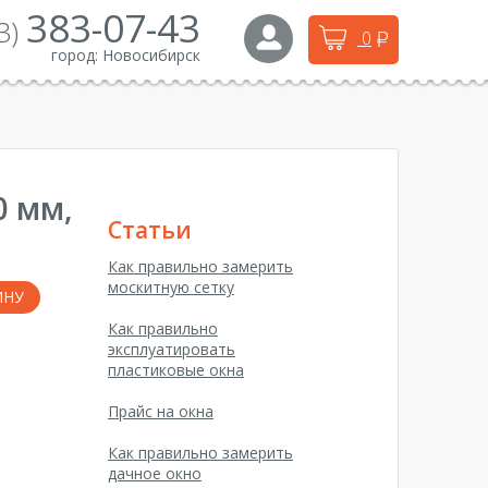
383-07-43
3)
0
город:
Новосибирск
0 мм,
Статьи
Как правильно замерить
москитную сетку
ИНУ
Как правильно
эксплуатировать
пластиковые окна
Прайс на окна
Как правильно замерить
дачное окно