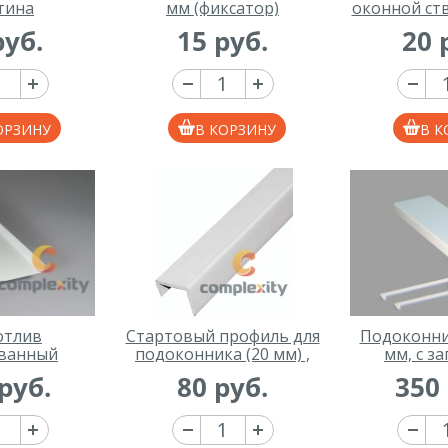
тина
мм (фиксатор)
оконной ств
уп
руб.
15 руб.
20 
ОРЗИНУ
В КОРЗИНУ
В К
отлив
Стартовый профиль для
Подоконни
ванный
подоконника (20 мм) ,
мм, с з
мм, белый
1000 мм
руб.
80 руб.
350 