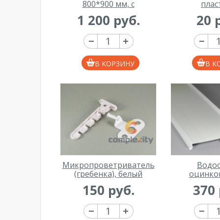
800*900 мм, с
плас
креплениями
1 200 руб.
20 
В КОРЗИНУ
В К
Микропроветриватель
Водо
(гребенка), белый
оцинко
150*1000 
150 руб.
370 